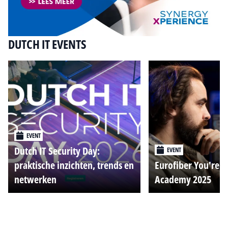
DUTCH IT EVENTS
EVENT
Dutch IT Security Day:
EVENT
praktische inzichten, trends en
Eurofiber You're o
netwerken
Academy 2025
Alle events