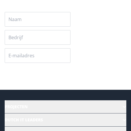
Versturen
PROJECTEN
HR | Talent | Diversity
DUTCH IT LEADERS
Culture & leadership
Alle evenementen