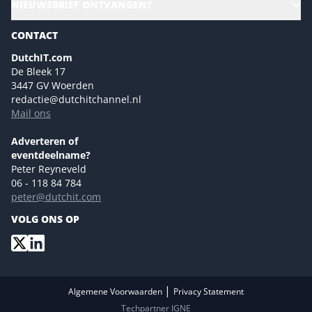
NIEUWSBRIEF ONTVANGEN?
Future of Business Technology
Magazines
Sustainability | Green IT
CONTACT
Marketing- en contentmogelijkheden 2026
Events- en sponsormogelijkheden 2026
DutchIT.com
De Bleek 17
Ons team
3447 GV Woerden
Colofon
redactie@dutchitchannel.nl
Mail ons
Tip de redactie
Versturen
Adverteren of
eventdeelname?
Peter Reyneveld
06 - 118 84 784
peter@dutchit.com
VOLG ONS OP
|
Algemene Voorwaarden
Privacy Statement
Techpartner IGNE