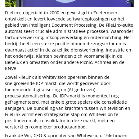
FileLinx, opgericht in 2000 en gevestigd in Zoetermeer,
ontwikkelt en levert low-code softwareoplossingen op het
gebied van Intelligent Document Processing. De FileLinx-suite
automatiseert cruciale administratieve processen, waaronder
factuurverwerking, inkoopverwerking en ordermatching. Het
bedrijf heeft een sterke positie binnen de zorgsector en is
daarnaast actief in de zakelijke dienstverlening, industrie en
het onderwijs. Klanten bevinden zich voornamelijk in de
Benelux en omvatten onder andere Picnic, Achmea en de
KNVB.
Zowel FileLinx als Whitevision opereren binnen de
snelgroeiende IDP-markt, die wordt gedreven door
toenemende digitalisering en (AI-gedreven)
procesautomatisering. De IDP-markt is momenteel nog
gefragmenteerd, met enkele grote spelers die consolidatie
aanjagen. De bundeling van krachten tussen Whitevision en
FileLinx vormt een strategische stap om Whitevision te
positioneren als consolidator in deze markt, met een
versterkt en completer productaanbod.
Frank de Wit, CEO & oprichter van Whitevision: "FileLinx en