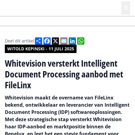
HR | Talent | Diversity
Future of Business Technology
Culture
Deel
Facebook
X
Email
LinkedIn
WhatsApp
Deel dit artikel
WITOLD KEPINSKI - 11 JULI 2025
Whitevision versterkt Intelligent
Document Processing aanbod met
FileLinx
Whitevision maakt de overname van FileLinx
bekend, ontwikkelaar en leverancier van Intelligent
Document Processing (IDP) softwareoplossingen.
Met deze strategische stap versterkt Whitevision
haar IDP-aanbod en marktpositie binnen de
Benelux, en legt het een stevig fundament voor