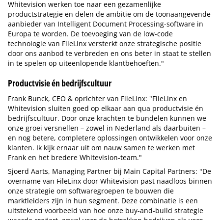
Whitevision werken toe naar een gezamenlijke
productstrategie en delen de ambitie om de toonaangevende
aanbieder van Intelligent Document Processing-software in
Europa te worden. De toevoeging van de low-code
technologie van FileLinx versterkt onze strategische positie
door ons aanbod te verbreden en ons beter in staat te stellen
in te spelen op uiteenlopende klantbehoeften."
Productvisie én bedrijfscultuur
Frank Bunck, CEO & oprichter van FileLinx: "FileLinx en
Whitevision sluiten goed op elkaar aan qua productvisie én
bedrijfscultuur. Door onze krachten te bundelen kunnen we
onze groei versnellen – zowel in Nederland als daarbuiten –
en nog betere, completere oplossingen ontwikkelen voor onze
klanten. Ik kijk ernaar uit om nauw samen te werken met
Frank en het bredere Whitevision-team."
Sjoerd Aarts, Managing Partner bij Main Capital Partners: "De
overname van FileLinx door Whitevision past naadloos binnen
onze strategie om softwaregroepen te bouwen die
marktleiders zijn in hun segment. Deze combinatie is een
uitstekend voorbeeld van hoe onze buy-and-build strategie