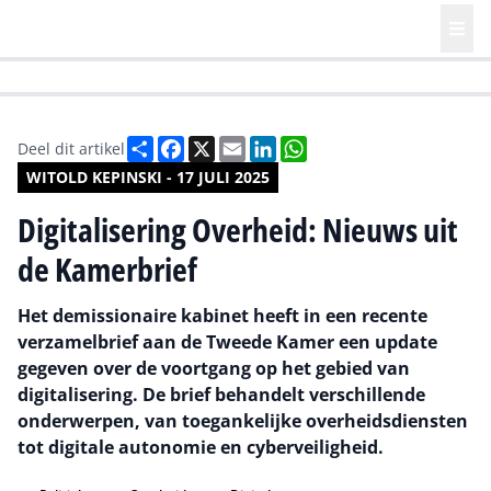
HR | Talent | Diversity
Future of Business Technology
Culture
Deel
Facebook
X
Email
LinkedIn
WhatsApp
Deel dit artikel
WITOLD KEPINSKI - 17 JULI 2025
Digitalisering Overheid: Nieuws uit
de Kamerbrief
Het demissionaire kabinet heeft in een recente
verzamelbrief aan de Tweede Kamer een update
gegeven over de voortgang op het gebied van
digitalisering. De brief behandelt verschillende
onderwerpen, van toegankelijke overheidsdiensten
tot digitale autonomie en cyberveiligheid.