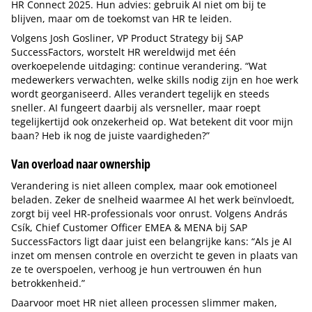
HR Connect 2025. Hun advies: gebruik AI niet om bij te
blijven, maar om de toekomst van HR te leiden.
Volgens Josh Gosliner, VP Product Strategy bij SAP
SuccessFactors, worstelt HR wereldwijd met één
overkoepelende uitdaging: continue verandering. “Wat
medewerkers verwachten, welke skills nodig zijn en hoe werk
wordt georganiseerd. Alles verandert tegelijk en steeds
sneller. AI fungeert daarbij als versneller, maar roept
tegelijkertijd ook onzekerheid op. Wat betekent dit voor mijn
baan? Heb ik nog de juiste vaardigheden?”
Van overload naar ownership
Verandering is niet alleen complex, maar ook emotioneel
beladen. Zeker de snelheid waarmee AI het werk beïnvloedt,
zorgt bij veel HR-professionals voor onrust. Volgens András
Csík, Chief Customer Officer EMEA & MENA bij SAP
SuccessFactors ligt daar juist een belangrijke kans: “Als je AI
inzet om mensen controle en overzicht te geven in plaats van
ze te overspoelen, verhoog je hun vertrouwen én hun
betrokkenheid.”
Daarvoor moet HR niet alleen processen slimmer maken,