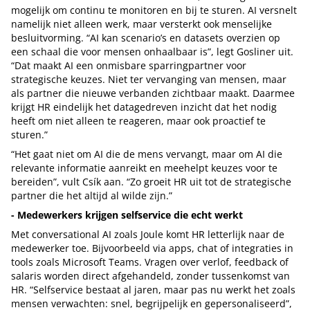
mogelijk om continu te monitoren en bij te sturen. AI versnelt
namelijk niet alleen werk, maar versterkt ook menselijke
besluitvorming. “AI kan scenario’s en datasets overzien op
een schaal die voor mensen onhaalbaar is”, legt Gosliner uit.
“Dat maakt AI een onmisbare sparringpartner voor
strategische keuzes. Niet ter vervanging van mensen, maar
als partner die nieuwe verbanden zichtbaar maakt. Daarmee
krijgt HR eindelijk het datagedreven inzicht dat het nodig
heeft om niet alleen te reageren, maar ook proactief te
sturen.”
“Het gaat niet om AI die de mens vervangt, maar om AI die
relevante informatie aanreikt en meehelpt keuzes voor te
bereiden”, vult Csík aan. “Zo groeit HR uit tot de strategische
partner die het altijd al wilde zijn.”
- Medewerkers krijgen selfservice die echt werkt
Met conversational AI zoals Joule komt HR letterlijk naar de
medewerker toe. Bijvoorbeeld via apps, chat of integraties in
tools zoals Microsoft Teams. Vragen over verlof, feedback of
salaris worden direct afgehandeld, zonder tussenkomst van
HR. “Selfservice bestaat al jaren, maar pas nu werkt het zoals
mensen verwachten: snel, begrijpelijk en gepersonaliseerd”,