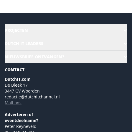
PROJECTEN
HR | Talent | Diversity
DUTCH IT LEADERS
Culture & leadership
Alle evenementen
NIEUWSBRIEF ONTVANGEN?
Future of Business Technology
Magazines
Sustainability | Green IT
CONTACT
Marketing- en contentmogelijkheden 2026
Events- en sponsormogelijkheden 2026
DutchIT.com
De Bleek 17
Ons team
3447 GV Woerden
Colofon
redactie@dutchitchannel.nl
Mail ons
Tip de redactie
Versturen
Adverteren of
eventdeelname?
Peter Reyneveld