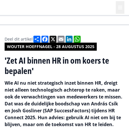
HR | Talent | Diversity
Future of Business Technology
Culture
Deel
Facebook
X
Email
LinkedIn
WhatsApp
Deel dit artikel
WOUTER HOEFFNAGEL - 28 AUGUSTUS 2025
'Zet AI binnen HR in om koers te
bepalen'
Wie AI nu niet strategisch inzet binnen HR, dreigt
niet alleen technologisch achterop te raken, maar
ook de verwachtingen van medewerkers te missen.
Dat was de duidelijke boodschap van András Csík
en Josh Gosliner (SAP SuccessFactors) tijdens HR
Connect 2025. Hun advies: gebruik AI niet om bij te
blijven, maar om de toekomst van HR te leiden.