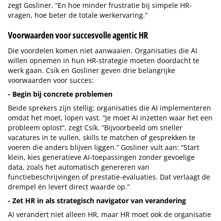
zegt Gosliner. “En hoe minder frustratie bij simpele HR-
vragen, hoe beter de totale werkervaring.”
Voorwaarden voor succesvolle agentic HR
Die voordelen komen niet aanwaaien. Organisaties die AI
willen opnemen in hun HR-strategie moeten doordacht te
werk gaan. Csík en Gosliner geven drie belangrijke
voorwaarden voor succes:
- Begin bij concrete problemen
Beide sprekers zijn stellig: organisaties die AI implementeren
omdat het moet, lopen vast. “Je moet AI inzetten waar het een
probleem oplost”, zegt Csík. “Bijvoorbeeld om sneller
vacatures in te vullen, skills te matchen of gesprekken te
voeren die anders blijven liggen.” Gosliner vult aan: “Start
klein, kies generatieve AI-toepassingen zonder gevoelige
data, zoals het automatisch genereren van
functiebeschrijvingen of prestatie-evaluaties. Dat verlaagt de
drempel én levert direct waarde op.”
- Zet HR in als strategisch navigator van verandering
AI verandert niet alleen HR, maar HR moet ook de organisatie