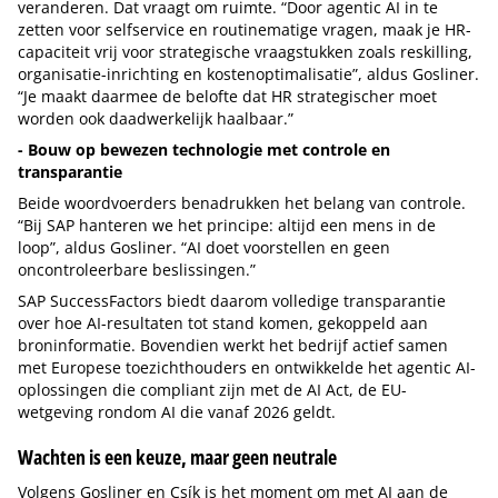
veranderen. Dat vraagt om ruimte. “Door agentic AI in te
zetten voor selfservice en routinematige vragen, maak je HR-
capaciteit vrij voor strategische vraagstukken zoals reskilling,
organisatie-inrichting en kostenoptimalisatie”, aldus Gosliner.
“Je maakt daarmee de belofte dat HR strategischer moet
worden ook daadwerkelijk haalbaar.”
- Bouw op bewezen technologie met controle en
transparantie
Beide woordvoerders benadrukken het belang van controle.
“Bij SAP hanteren we het principe: altijd een mens in de
loop”, aldus Gosliner. “AI doet voorstellen en geen
oncontroleerbare beslissingen.”
SAP SuccessFactors biedt daarom volledige transparantie
over hoe AI-resultaten tot stand komen, gekoppeld aan
broninformatie. Bovendien werkt het bedrijf actief samen
met Europese toezichthouders en ontwikkelde het agentic AI-
oplossingen die compliant zijn met de AI Act, de EU-
wetgeving rondom AI die vanaf 2026 geldt.
Wachten is een keuze, maar geen neutrale
Volgens Gosliner en Csík is het moment om met AI aan de