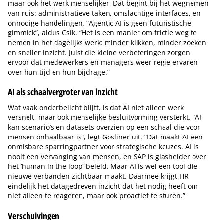
maar ook het werk menselijker. Dat begint bij het wegnemen
van ruis: administratieve taken, omslachtige interfaces, en
onnodige handelingen. “Agentic AI is geen futuristische
gimmick”, aldus Csík. “Het is een manier om frictie weg te
nemen in het dagelijks werk: minder klikken, minder zoeken
en sneller inzicht. Juist die kleine verbeteringen zorgen
ervoor dat medewerkers en managers weer regie ervaren
over hun tijd en hun bijdrage.”
AI als schaalvergroter van inzicht
Wat vaak onderbelicht blijft, is dat AI niet alleen werk
versnelt, maar ook menselijke besluitvorming versterkt. “AI
kan scenario’s en datasets overzien op een schaal die voor
mensen onhaalbaar is”, legt Gosliner uit. “Dat maakt AI een
onmisbare sparringpartner voor strategische keuzes. AI is
nooit een vervanging van mensen, en SAP is glashelder over
het ‘human in the loop’-beleid. Maar AI is wel een tool die
nieuwe verbanden zichtbaar maakt. Daarmee krijgt HR
eindelijk het datagedreven inzicht dat het nodig heeft om
niet alleen te reageren, maar ook proactief te sturen.”
Verschuivingen