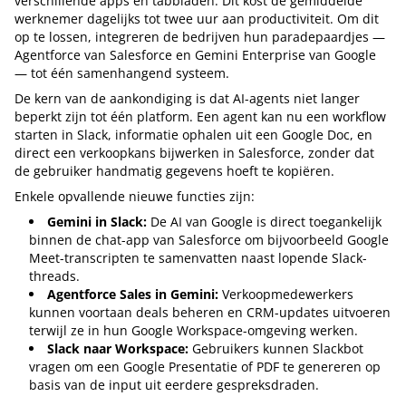
verschillende apps en tabbladen. Dit kost de gemiddelde
werknemer dagelijks tot twee uur aan productiviteit. Om dit
op te lossen, integreren de bedrijven hun paradepaardjes —
Agentforce van Salesforce en Gemini Enterprise van Google
— tot één samenhangend systeem.
De kern van de aankondiging is dat AI-agents niet langer
beperkt zijn tot één platform. Een agent kan nu een workflow
starten in Slack, informatie ophalen uit een Google Doc, en
direct een verkoopkans bijwerken in Salesforce, zonder dat
de gebruiker handmatig gegevens hoeft te kopiëren.
Enkele opvallende nieuwe functies zijn:
Gemini in Slack:
De AI van Google is direct toegankelijk
binnen de chat-app van Salesforce om bijvoorbeeld Google
Meet-transcripten te samenvatten naast lopende Slack-
threads.
Agentforce Sales in Gemini:
Verkoopmedewerkers
kunnen voortaan deals beheren en CRM-updates uitvoeren
terwijl ze in hun Google Workspace-omgeving werken.
Slack naar Workspace:
Gebruikers kunnen Slackbot
vragen om een Google Presentatie of PDF te genereren op
basis van de input uit eerdere gespreksdraden.