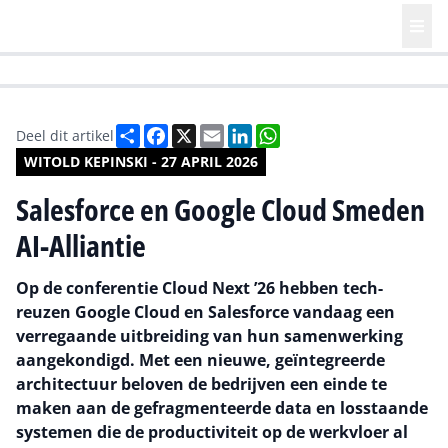
HR | Talent | Diversity
Future of Business Technology
Culture
Deel
Facebook
X
Email
LinkedIn
WhatsApp
Deel dit artikel
WITOLD KEPINSKI - 27 APRIL 2026
Salesforce en Google Cloud Smeden
AI-Alliantie
Op de conferentie Cloud Next ’26 hebben tech-
reuzen Google Cloud en Salesforce vandaag een
verregaande uitbreiding van hun samenwerking
aangekondigd. Met een nieuwe, geïntegreerde
architectuur beloven de bedrijven een einde te
maken aan de gefragmenteerde data en losstaande
systemen die de productiviteit op de werkvloer al