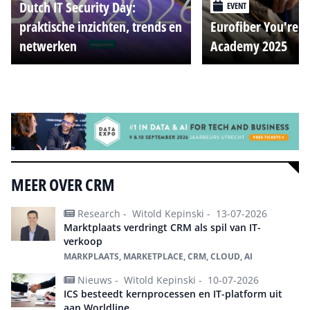
Dutch IT Security Day:
EVENT
praktische inzichten, trends en
Eurofiber You're o
netwerken
Academy 2025
Alle events
MEER OVER CRM
Research -
Witold Kepinski -
13-07-2026
Marktplaats verdringt CRM als spil van IT-
verkoop
MARKPLAATS, MARKETPLACE, CRM, CLOUD, AI
Nieuws -
Witold Kepinski -
10-07-2026
ICS besteedt kernprocessen en IT-platform uit
aan Worldline