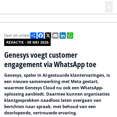
HR | Talent | Diversity
Future of Business Technology
Culture
Deel
Facebook
X
Email
LinkedIn
WhatsApp
Deel dit artikel
REDACTIE - 08 MEI 2026
Genesys voegt customer
engagement via WhatsApp toe
Genesys, speler in AI-gestuurde klantervaringen, is
een nieuwe samenwerking met Meta gestart,
waarmee Genesys Cloud nu ook een WhatsApp-
oplossing aanbiedt. Daarmee kunnen organisaties
klantgesprekken naadloos laten overgaan van
berichten naar spraak, met behoud van een
doorlopende, vertrouwde ervaring.