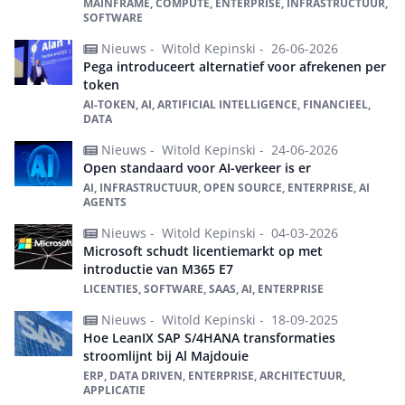
MAINFRAME, COMPUTE, ENTERPRISE, INFRASTRUCTUUR,
SOFTWARE
Nieuws -
Witold Kepinski -
26-06-2026
Pega introduceert alternatief voor afrekenen per
token
AI-TOKEN, AI, ARTIFICIAL INTELLIGENCE, FINANCIEEL,
DATA
Nieuws -
Witold Kepinski -
24-06-2026
Open standaard voor AI-verkeer is er
AI, INFRASTRUCTUUR, OPEN SOURCE, ENTERPRISE, AI
AGENTS
Nieuws -
Witold Kepinski -
04-03-2026
Microsoft schudt licentiemarkt op met
introductie van M365 E7
LICENTIES, SOFTWARE, SAAS, AI, ENTERPRISE
Nieuws -
Witold Kepinski -
18-09-2025
Hoe LeanIX SAP S/4HANA transformaties
stroomlijnt bij Al Majdouie
ERP, DATA DRIVEN, ENTERPRISE, ARCHITECTUUR,
APPLICATIE