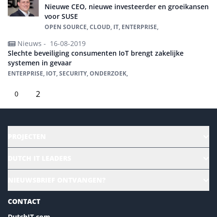
Nieuwe CEO, nieuwe investeerder en groeikansen
voor SUSE
OPEN SOURCE, CLOUD, IT, ENTERPRISE,
Nieuws -
16-08-2019
Slechte beveiliging consumenten IoT brengt zakelijke
systemen in gevaar
ENTERPRISE, IOT, SECURITY, ONDERZOEK,
2
0
PROJECTEN
HR | Talent | Diversity
DUTCH IT LEADERS
Culture & leadership
Alle evenementen
NIEUWSBRIEF ONTVANGEN?
Future of Business Technology
Magazines
Sustainability | Green IT
CONTACT
Marketing- en contentmogelijkheden 2026
Events- en sponsormogelijkheden 2026
DutchIT.com