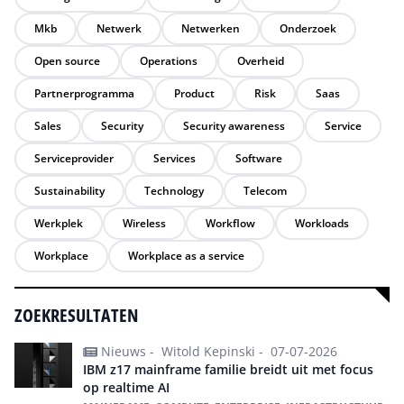
Mkb
Netwerk
Netwerken
Onderzoek
Open source
Operations
Overheid
Partnerprogramma
Product
Risk
Saas
Sales
Security
Security awareness
Service
Serviceprovider
Services
Software
Sustainability
Technology
Telecom
Werkplek
Wireless
Workflow
Workloads
Workplace
Workplace as a service
ZOEKRESULTATEN
Nieuws -
Witold Kepinski -
07-07-2026
IBM z17 mainframe familie breidt uit met focus
op realtime AI