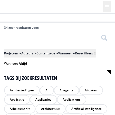
HR | Talent | Diversity
Future of Business Technology
Culture
34 zoekresultaten voor:
Zoeken
Projecten
Auteurs
Contenttype
Wanneer
Reset filters
Wanneer:
Altijd
TAGS BIJ ZOEKRESULTATEN
Aanbestedingen
Ai
Ai agents
Ai-token
Applicatie
Applicaties
Applications
Arbeidsmarkt
Architectuur
Artificial intelligence