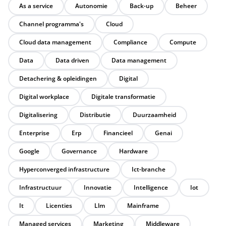
As a service
Autonomie
Back-up
Beheer
Channel programma's
Cloud
Cloud data management
Compliance
Compute
Data
Data driven
Data management
Detachering & opleidingen
Digital
Digital workplace
Digitale transformatie
Digitalisering
Distributie
Duurzaamheid
Enterprise
Erp
Financieel
Genai
Google
Governance
Hardware
Hyperconverged infrastructure
Ict-branche
Infrastructuur
Innovatie
Intelligence
Iot
It
Licenties
Llm
Mainframe
Managed services
Marketing
Middleware