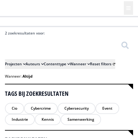
HR | Talent | Diversity
Future of Business Technology
Culture
2 zoekresultaten voor:
Zoeken
Projecten
Auteurs
Contenttype
Wanneer
Reset filters
Wanneer:
Altijd
TAGS BIJ ZOEKRESULTATEN
Cio
Cybercrime
Cybersecurity
Event
Industrie
Kennis
Samenwerking