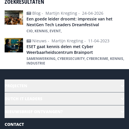
ZOEKRESULTATEN
Blog -
Martijn Kregting -
24-04-2026
Een goede leider droomt: impressie van het
NextGen Tech Leaders Dreamfestival
CIO, KENNIS, EVENT,
Nieuws -
Martijn Kregting -
11-04-2023
ESET gaat kennis delen met Cyber
Weerbaarheidscentrum Brainport
SAMENWERKING, CYBERSECURITY, CYBERCRIME, KENNIS,
INDUSTRIE
PROJECTEN
HR | Talent | Diversity
DUTCH IT LEADERS
Culture & leadership
Alle evenementen
NIEUWSBRIEF ONTVANGEN?
Future of Business Technology
Magazines
Sustainability | Green IT
CONTACT
Marketing- en contentmogelijkheden 2026