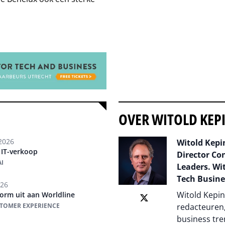
OVER WITOLD KEP
2026
Witold Kepin
 IT-verkoop
Director Co
I
Leaders. Wit
Tech Busine
026
Witold Kepin
form uit aan Worldline
STOMER EXPERIENCE
redacteuren,
business tre