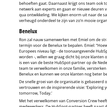
behoeften gaat. Daarnaast krijgt ons team ook t
netwerk aan experts en gaan er nieuwe deuren
qua ontwikkeling. We kijken enorm uit naar de 
verheugd onderdeel te zijn van zo’n mooie organ
Benelux
Ron zal nauw samenwerken met Emiel om de stra
termijn voor de Benelux te bepalen. Emiel: “Hoe
Europees niveau ligt - de toonaangevende HubSp
worden -, willen we graag dicht bij onze klanten
is een van de beste HubSpot-partner op de Nede
team te verwelkomen in onze familie, versterken
Benelux en kunnen we onze klanten nog beter b
De snelle groei van de organisatie is gebaseerd
vertrouwen en de inspirerende visie: ‘Exploring yo
tomorrow, Today.’
Met het verwelkomen van Conversion Crew heeft 
medewerkers. De HubSpot-partner heeft naast d