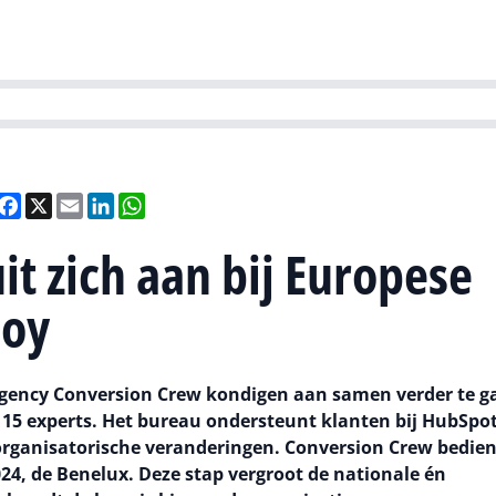
Partners
Evenementen
Agenda
O
versity
Future of Business Technology
Culture & Leadership
Sustain
eel
Facebook
X
Email
LinkedIn
WhatsApp
it zich aan bij Europese
loy
gency Conversion Crew kondigen aan samen verder te g
 15 experts. Het bureau ondersteunt klanten bij HubSpot
organisatorische veranderingen. Conversion Crew bedien
24, de Benelux. Deze stap vergroot de nationale én