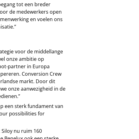
oegang tot een breder
 voor de medewerkers open
samenwerking en voelen ons
isatie.”
tegie voor de middellange
wel onze ambitie op
ot-partner in Europa
 opereren. Conversion Crew
rlandse markt. Door dit
 we onze aanwezigheid in de
edienen.”
 op een sterk fundament van
ur possibilities for
Siloy nu ruim 160
e Benelux ook een sterke