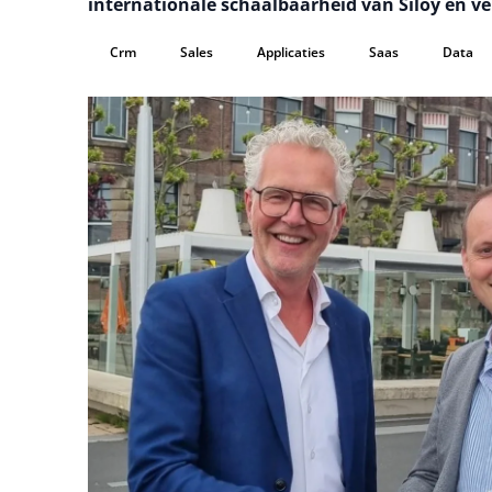
internationale schaalbaarheid van Siloy en ve
Crm
Sales
Applicaties
Saas
Data