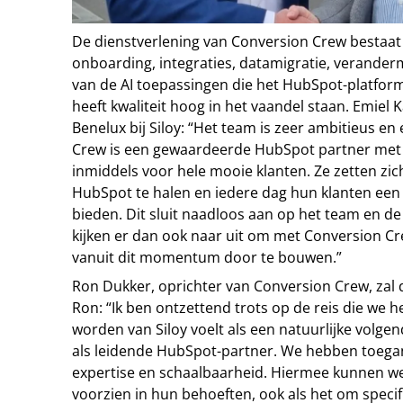
De dienstverlening van Conversion Crew bestaa
onboarding, integraties, datamigratie, verande
van de AI toepassingen die het HubSpot-platform
heeft kwaliteit hoog in het vaandel staan. Emiel 
Benelux bij Siloy: “Het team is zeer ambitieus en
Crew is een gewaardeerde HubSpot partner met E
inmiddels voor hele mooie klanten. Ze zetten zic
HubSpot te halen en iedere dag hun klanten een 
bieden. Dit sluit naadloos aan op het team en de
kijken er dan ook naar uit om met Conversion Cr
vanuit dit momentum door te bouwen.”
Ron Dukker, oprichter van Conversion Crew, zal de
Ron: “Ik ben ontzettend trots op de reis die we
worden van Siloy voelt als een natuurlijke volgen
als leidende HubSpot-partner. We hebben toega
expertise en schaalbaarheid. Hiermee kunnen we
voorzien in hun behoeften, ook als het om specifi