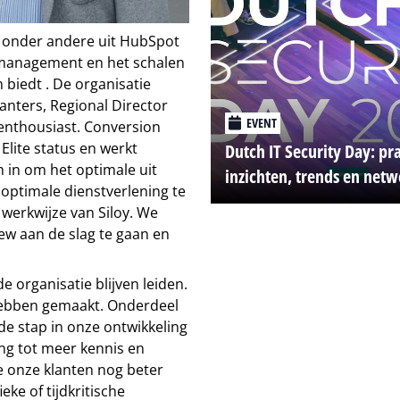
t onder andere uit HubSpot
rmanagement en het schalen
 biedt . De organisatie
Kanters, Regional Director
EVENT
 enthousiast. Conversion
lite status en werkt
Dutch IT Security Day: pr
h in om het optimale uit
inzichten, trends en net
optimale dienstverlening te
 werkwijze van Siloy. We
ew aan de slag te gaan en
 organisatie blijven leiden.
 hebben gemaakt. Onderdeel
de stap in onze ontwikkeling
ng tot meer kennis en
 onze klanten nog beter
eke of tijdkritische