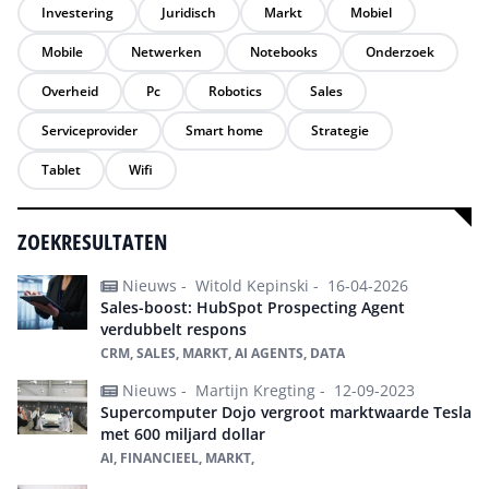
Investering
Juridisch
Markt
Mobiel
Mobile
Netwerken
Notebooks
Onderzoek
Overheid
Pc
Robotics
Sales
Serviceprovider
Smart home
Strategie
Tablet
Wifi
ZOEKRESULTATEN
Nieuws -
Witold Kepinski -
16-04-2026
Sales-boost: HubSpot Prospecting Agent
verdubbelt respons
CRM, SALES, MARKT, AI AGENTS, DATA
Nieuws -
Martijn Kregting -
12-09-2023
Supercomputer Dojo vergroot marktwaarde Tesla
met 600 miljard dollar
AI, FINANCIEEL, MARKT,