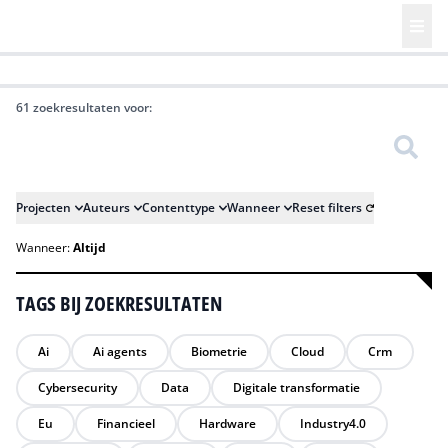
HR | Talent | Diversity
Future of Business Technology
Culture
61 zoekresultaten voor:
Zoeken
Projecten
Auteurs
Contenttype
Wanneer
Reset filters
Wanneer:
Altijd
TAGS BIJ ZOEKRESULTATEN
Ai
Ai agents
Biometrie
Cloud
Crm
Cybersecurity
Data
Digitale transformatie
Eu
Financieel
Hardware
Industry4.0