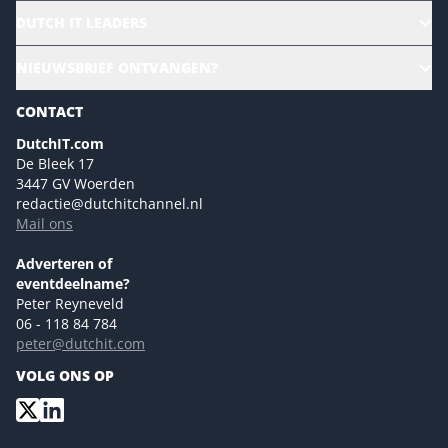
HR | Talent | Diversity
DUTCH IT LEADERS
Culture & leadership
Alle evenementen
NIEUWSBRIEF ONTVANGEN?
Future of Business Technology
Magazines
Sustainability | Green IT
CONTACT
Marketing- en contentmogelijkheden 2026
Events- en sponsormogelijkheden 2026
DutchIT.com
De Bleek 17
Ons team
3447 GV Woerden
Colofon
redactie@dutchitchannel.nl
Mail ons
Tip de redactie
Versturen
Adverteren of
eventdeelname?
Peter Reyneveld
06 - 118 84 784
peter@dutchit.com
VOLG ONS OP